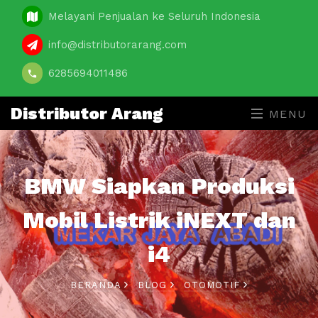
Melayani Penjualan ke Seluruh Indonesia
info@distributorarang.com
6285694011486
Distributor Arang
MENU
BMW Siapkan Produksi
Mobil Listrik iNEXT dan
i4
BERANDA
BLOG
OTOMOTIF