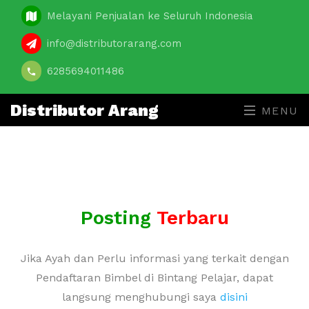
Melayani Penjualan ke Seluruh Indonesia
info@distributorarang.com
6285694011486
Distributor Arang
MENU
Posting
Terbaru
Jika Ayah dan Perlu informasi yang terkait dengan
Pendaftaran Bimbel di Bintang Pelajar, dapat
langsung menghubungi saya
disini