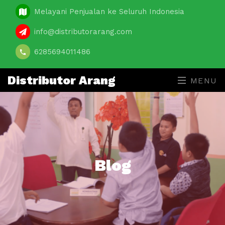
Melayani Penjualan ke Seluruh Indonesia
info@distributorarang.com
6285694011486
Distributor Arang
MENU
Blog